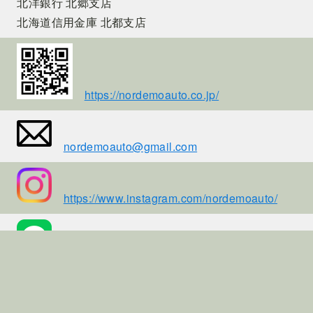
北洋銀行 北郷支店
北海道信用金庫 北都支店
https://nordemoauto.co.jp/
nordemoauto@gmail.com
https://www.instagram.com/nordemoauto/
https://lin.ee/Lq4OL2e