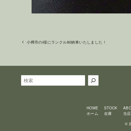
小樽市のi様にランクル80納車いたしました！
検
索
HOME
STOCK
AB
ホーム
在庫
当店
©