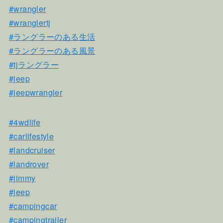
#wrangler
#wranglertj
#ラングラーのある生活
#ラングラーのある風景
#tjラングラー
#jeep
#jeepwrangler
#4wdlife
#carlifestyle
#landcruiser
#landrover
#jimmy
#jeep
#campingcar
#campingtrailer