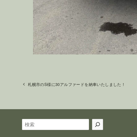
札幌市のS様に30アルファードを納車いたしました！
検
索