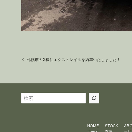
札幌市のG様にエクストレイルを納車いたしました！
検
索
HOME
STOCK
AB
ホーム
在庫
当店