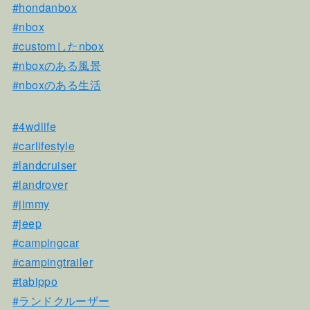
#hondanbox
#nbox
#customしたnbox
#nboxのある風景
#nboxのある生活
#4wdlife
#carlifestyle
#landcruiser
#landrover
#jimmy
#jeep
#campingcar
#campingtrailer
#tabippo
#ランドクルーザー