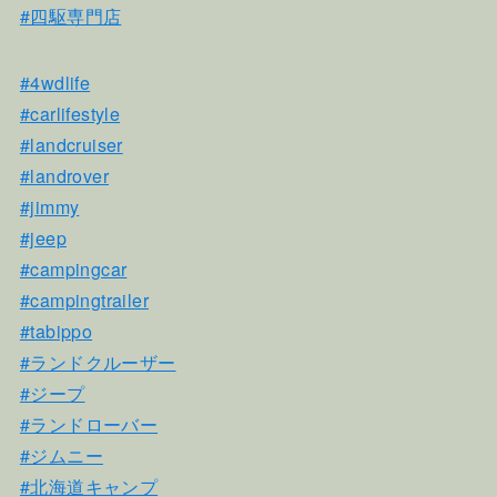
#四駆専門店
#4wdlife
#carlifestyle
#landcruiser
#landrover
#jimmy
#jeep
#campingcar
#campingtrailer
#tabippo
#ランドクルーザー
#ジープ
#ランドローバー
#ジムニー
#北海道キャンプ