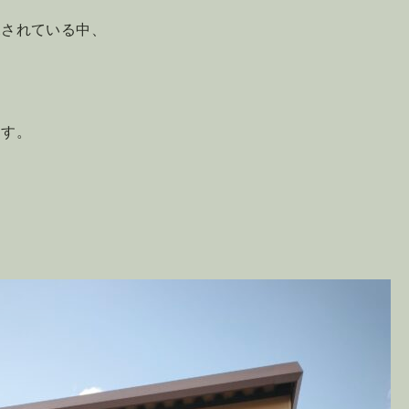
探されている中、
ます。