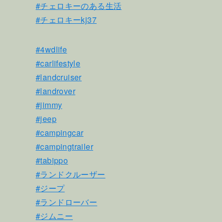
#チェロキーのある生活
#チェロキーkj37
#4wdlife
#carlifestyle
#landcruiser
#landrover
#jimmy
#jeep
#campingcar
#campingtrailer
#tabippo
#ランドクルーザー
#ジープ
#ランドローバー
#ジムニー