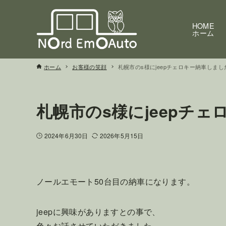
HOME
ホーム
ホーム
お客様の笑顔
札幌市のs様にjeepチェロキー納車しまし
札幌市のs様にjeepチ
2024年6月30日
2026年5月15日
ノールエモート50台目の納車になります。
jeepに興味がありますとの事で、
色々お話させていただきました。