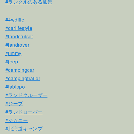
#ランクルのある風景
#4wdlife
#carlifestyle
#landcruiser
#landrover
#jimmy
#jeep
#campingcar
#campingtrailer
#tabippo
#ランドクルーザー
#ジープ
#ランドローバー
#ジムニー
#北海道キャンプ