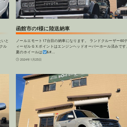
函館市のf様に陸送納車
たいと
ノールエモート17台目の納車になります。 ランドクルーザー60
クル
ィーゼルＧＸポイントはエンジンヘッドオーバーホール済みです
夏のホイールは
&#…
2024年1月25日