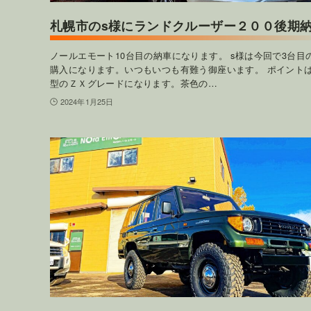
札幌市のs様にランドクルーザー２００後期
ノールエモート10台目の納車になります。 s様は今回で3台目
購入になります。いつもいつも有難う御座います。 ポイント
型のＺＸグレードになります。茶色の…
2024年1月25日