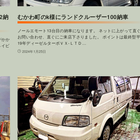
2納
むかわ町のk様にランドクルーザー100納車
ノールエモート13台目の納車になります。 ネットに上がって直
お問い合わせ、直ぐにご来店下さりました。 ポイントは最終型
がかか
19年ディーゼルターボＶＸ-ＬＴＤ…
ネイビ
2024年1月25日