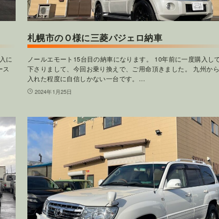
札幌市のＯ様に三菱パジェロ納車
購入に
ノールエモート15台目の納車になります。 10年前に一度購入し
ース
下さりまして、今回お乗り換えで、ご用命頂きました。 九州か
入れた程度に自信しかない一台です。…
2024年1月25日