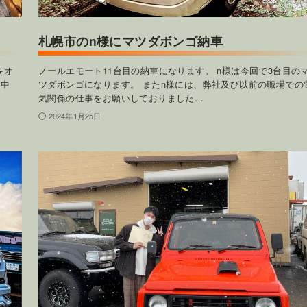
札幌市のn様にマツダボンゴ納車
をオ
ノールエモート11台目の納車になります。 n様は今回で3台目の
た中
ツダボンゴになります。 またn様には、弊社及び以前の職場での
気関係の仕事をお願いしておりました…
2024年1月25日