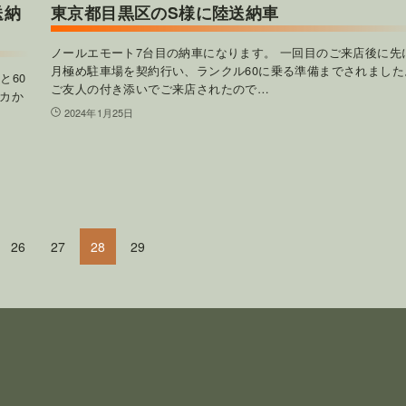
送納
東京都目黒区のS様に陸送納車
ノールエモート7台目の納車になります。 一回目のご来店後に先
月極め駐車場を契約行い、ランクル60に乗る準備までされました
と60
ご友人の付き添いでご来店されたので…
カか
2024年1月25日
26
27
28
29